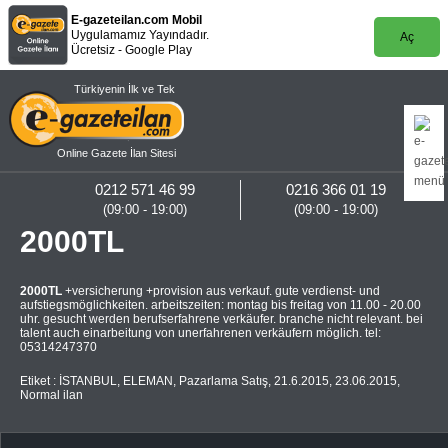
E-gazeteilan.com Mobil
Uygulamamız Yayındadır.
Aç
Ücretsiz - Google Play
Türkiyenin İlk ve Tek
Online Gazete İlan Sitesi
0212 571 46 99
0216 366 01 19
(09:00 - 19:00)
(09:00 - 19:00)
2000TL
2000TL
+versicherung +provision aus verkauf. gute verdienst- und
aufstiegsmöglichkeiten. arbeitszeiten: montag bis freitag von 11.00 - 20.00
uhr. gesucht werden berufserfahrene verkäufer. branche nicht relevant. bei
talent auch einarbeitung von unerfahrenen verkäufern möglich. tel:
05314247370
Etiket :
İSTANBUL
,
ELEMAN
,
Pazarlama Satış
,
21.6.2015
,
23.06.2015
,
Normal ilan