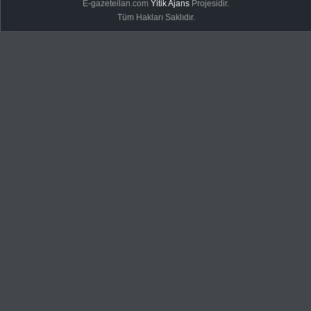
E-gazeteilan.com
Yitik Ajans
Projesidir.
Tüm Hakları Saklıdır.