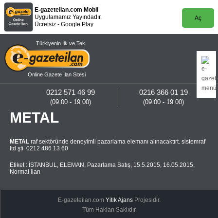
E-gazeteilan.com Mobil
Uygulamamız Yayındadır.
Aç
Ücretsiz - Google Play
Türkiyenin İlk ve Tek
Online Gazete İlan Sitesi
0212 571 46 99
0216 366 01 19
(09:00 - 19:00)
(09:00 - 19:00)
METAL
METAL
raf sektöründe deneyimli pazarlama elemanı alınacaktırt. sistemraf
ltd.şti. 0212 486 13 60
Etiket :
İSTANBUL
,
ELEMAN
,
Pazarlama Satış
,
15.5.2015
,
16.05.2015
,
Normal ilan
E-gazeteilan.com
Yitik Ajans
Projesidir.
Tüm Hakları Saklıdır.