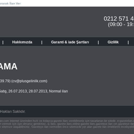
ırarak İlan Ver
0212 571 4
(09:00 - 19
|
Hakkımızda
|
Garanti & iade Şartları
|
Gizlilik
|
LAMA
39.79) (
cv@plusgelinlik.com
)
atış
,
26.07.2013
,
28.07.2013
,
Normal ilan
akları Saklıdır.
an.com internet üzerinden hızlı ve kolayca gazete ilanı verebilmeniz için tasarlanan bir sitedir. e-gazeteila
ilan vermek için üye olmanız gerekmez. iş ilanı, gazete ilanı,online gazete ilanı,gazeteye ilan ver,gazeteye
e sitemize ulaşabilirsiniz. Gazeteye ilan vermeden önce sitemizde yer alan gazete ilan örneklerini inceleyebili