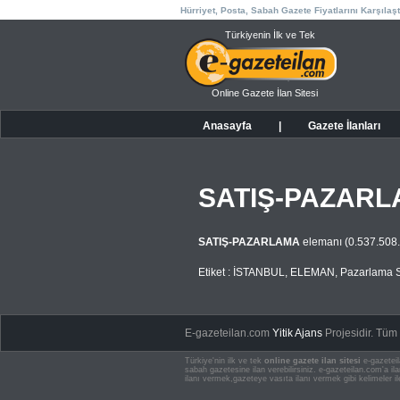
Hürriyet, Posta, Sabah Gazete Fiyatlarını Karşılaşt
Türkiyenin İlk ve Tek
Online Gazete İlan Sitesi
Anasayfa
|
Gazete İlanları
SATIŞ-PAZAR
SATIŞ-PAZARLAMA
elemanı (0.537.508.
Etiket :
İSTANBUL
,
ELEMAN
,
Pazarlama S
E-gazeteilan.com
Yitik Ajans
Projesidir.
Tüm H
Türkiye'nin ilk ve tek
online gazete ilan sitesi
e-gazeteil
sabah gazetesine ilan verebilirsiniz. e-gazeteilan.com'a 
ilanı vermek,gazeteye vasıta ilanı vermek gibi kelimeler il