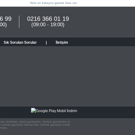
Hızlı ve kolayca gazete ilanı ver
6 99
0216 366 01 19
:00)
(09:00 - 19:00)
Sık Sorulan Sorular
|
İletişim
n.com üzerinden, posta gazetesine, hürriyet gazetesine ve
 ilan vermek,gazeteye eleman ilanı vermek,gazeteye emlak
rsiniz.