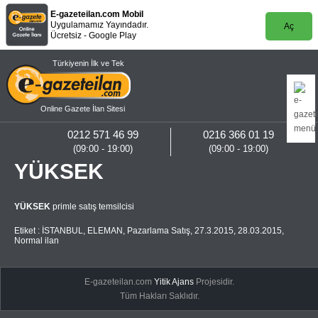
E-gazeteilan.com Mobil
Uygulamamız Yayındadır.
Aç
Ücretsiz - Google Play
Türkiyenin İlk ve Tek
Online Gazete İlan Sitesi
0212 571 46 99
0216 366 01 19
(09:00 - 19:00)
(09:00 - 19:00)
YÜKSEK
YÜKSEK
primle satış temsilcisi
Etiket :
İSTANBUL
,
ELEMAN
,
Pazarlama Satış
,
27.3.2015
,
28.03.2015
,
Normal ilan
E-gazeteilan.com
Yitik Ajans
Projesidir.
Tüm Hakları Saklıdır.