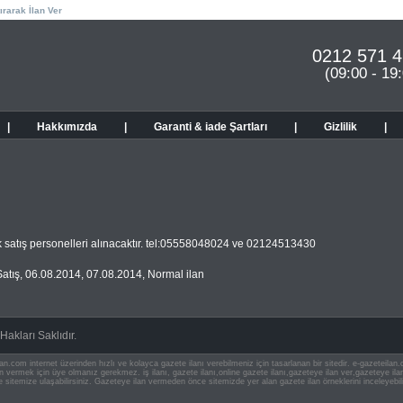
ırarak İlan Ver
0212 571 4
(09:00 - 19
|
Hakkımızda
|
Garanti & iade Şartları
|
Gizlilik
|
 satış personelleri alınacaktır. tel:05558048024 ve 02124513430
atış
,
06.08.2014
,
07.08.2014
,
Normal ilan
akları Saklıdır.
an.com internet üzerinden hızlı ve kolayca gazete ilanı verebilmeniz için tasarlanan bir sitedir. e-gazeteila
ilan vermek için üye olmanız gerekmez. iş ilanı, gazete ilanı,online gazete ilanı,gazeteye ilan ver,gazeteye
e sitemize ulaşabilirsiniz. Gazeteye ilan vermeden önce sitemizde yer alan gazete ilan örneklerini inceleyebili