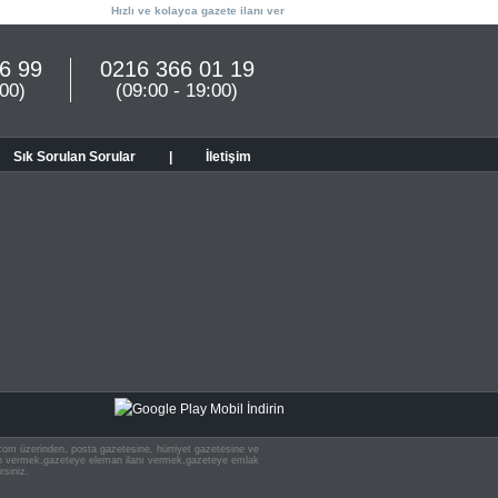
Hızlı ve kolayca gazete ilanı ver
6 99
0216 366 01 19
:00)
(09:00 - 19:00)
Sık Sorulan Sorular
|
İletişim
n.com üzerinden, posta gazetesine, hürriyet gazetesine ve
 ilan vermek,gazeteye eleman ilanı vermek,gazeteye emlak
rsiniz.