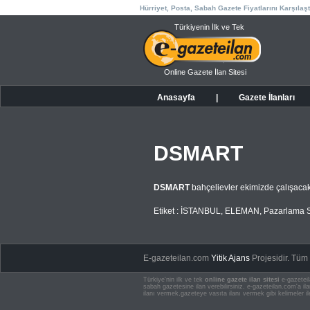
Hürriyet, Posta, Sabah Gazete Fiyatlarını Karşılaşt
Türkiyenin İlk ve Tek
Online Gazete İlan Sitesi
Anasayfa
|
Gazete İlanları
DSMART
DSMART
bahçelievler ekimizde çalışacak
Etiket :
İSTANBUL
,
ELEMAN
,
Pazarlama S
E-gazeteilan.com
Yitik Ajans
Projesidir.
Tüm H
Türkiye'nin ilk ve tek
online gazete ilan sitesi
e-gazeteil
sabah gazetesine ilan verebilirsiniz. e-gazeteilan.com'a 
ilanı vermek,gazeteye vasıta ilanı vermek gibi kelimeler il