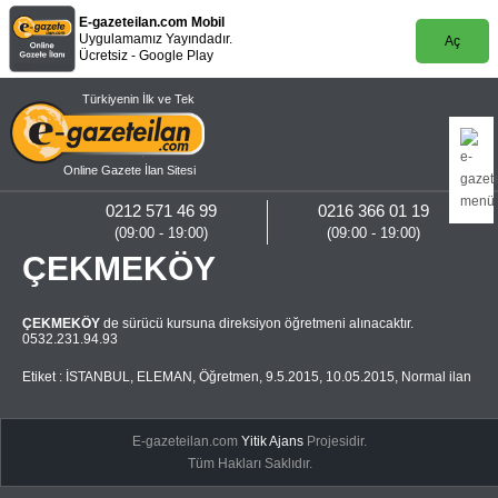
E-gazeteilan.com Mobil
Uygulamamız Yayındadır.
Aç
Ücretsiz - Google Play
Türkiyenin İlk ve Tek
Online Gazete İlan Sitesi
0212 571 46 99
0216 366 01 19
(09:00 - 19:00)
(09:00 - 19:00)
ÇEKMEKÖY
ÇEKMEKÖY
de sürücü kursuna direksiyon öğretmeni alınacaktır.
0532.231.94.93
Etiket :
İSTANBUL
,
ELEMAN
,
Öğretmen
,
9.5.2015
,
10.05.2015
,
Normal ilan
E-gazeteilan.com
Yitik Ajans
Projesidir.
Tüm Hakları Saklıdır.