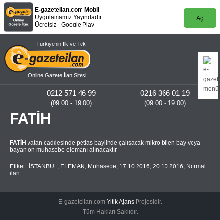
E-gazeteilan.com Mobil
Uygulamamız Yayındadır.
Aç
Ücretsiz - Google Play
Türkiyenin İlk ve Tek
Online Gazete İlan Sitesi
0212 571 46 99
0216 366 01 19
(09:00 - 19:00)
(09:00 - 19:00)
FATİH
FATİH
vatan caddesinde petlas bayiinde çalışacak mikro bilen bay veya
bayan on muhasebe elemanı alınacaktır
Etiket :
İSTANBUL
,
ELEMAN
,
Muhasebe
,
17.10.2016
,
20.10.2016
,
Normal
ilan
E-gazeteilan.com
Yitik Ajans
Projesidir.
Tüm Hakları Saklıdır.