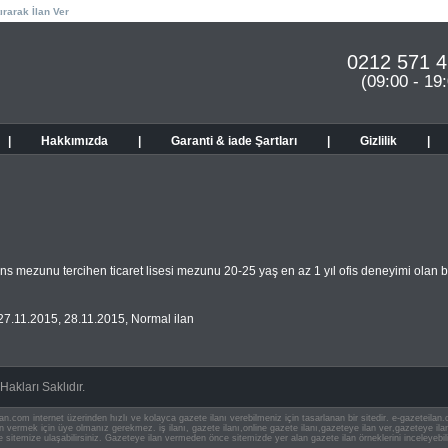
ırarak İlan Ver
0212 571 4
(09:00 - 19
|
Hakkımızda
|
Garanti & iade Şartları
|
Gizlilik
|
s mezunu tercihen ticaret lisesi mezunu 20-25 yaş en az 1 yıl ofis deneyimi olan b
27.11.2015
,
28.11.2015
,
Normal ilan
akları Saklıdır.
an.com internet üzerinden hızlı ve kolayca gazete ilanı verebilmeniz için tasarlanan bir sitedir. e-gazeteila
ilan vermek için üye olmanız gerekmez. iş ilanı, gazete ilanı,online gazete ilanı,gazeteye ilan ver,gazeteye
e sitemize ulaşabilirsiniz. Gazeteye ilan vermeden önce sitemizde yer alan gazete ilan örneklerini inceleyebili