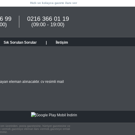
Hızlı ve kolayca gazete ilanı ver
6 99
0216 366 01 19
:00)
(09:00 - 19:00)
Sık Sorulan Sorular
|
İletişim
ayan eleman alınacaktır. cv resimli mail
n.com üzerinden, posta gazetesine, hürriyet gazetesine ve
 ilan vermek,gazeteye eleman ilanı vermek,gazeteye emlak
rsiniz.