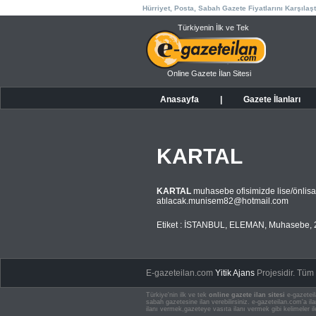
Hürriyet, Posta, Sabah Gazete Fiyatlarını Karşılaşt
Türkiyenin İlk ve Tek
Online Gazete İlan Sitesi
Anasayfa
|
Gazete İlanları
KARTAL
KARTAL
muhasebe ofisimizde lise/önlisan
atı
lacak.munisem82@hotmail.com
Etiket :
İSTANBUL
,
ELEMAN
,
Muhasebe
,
E-gazeteilan.com
Yitik Ajans
Projesidir.
Tüm H
Türkiye'nin ilk ve tek
online gazete ilan sitesi
e-gazeteil
sabah gazetesine ilan verebilirsiniz. e-gazeteilan.com'a 
ilanı vermek,gazeteye vasıta ilanı vermek gibi kelimeler il