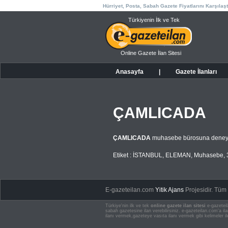
Hürriyet, Posta, Sabah Gazete Fiyatlarını Karşılaşt
Türkiyenin İlk ve Tek
Online Gazete İlan Sitesi
Anasayfa
|
Gazete İlanları
ÇAMLICADA
ÇAMLICADA
muhasebe bürosuna deneyi
Etiket :
İSTANBUL
,
ELEMAN
,
Muhasebe
,
E-gazeteilan.com
Yitik Ajans
Projesidir.
Tüm H
Türkiye'nin ilk ve tek
online gazete ilan sitesi
e-gazeteil
sabah gazetesine ilan verebilirsiniz. e-gazeteilan.com'a 
ilanı vermek,gazeteye vasıta ilanı vermek gibi kelimeler il