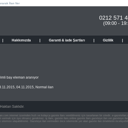
ırarak İlan Ver
0212 571 4
(09:00 - 19
|
Hakkımızda
|
Garanti & iade Şartları
|
Gizlilik
|
mli bay eleman aranıyor
3.11.2015
,
04.11.2015
,
Normal ilan
akları Saklıdır.
an.com internet üzerinden hızlı ve kolayca gazete ilanı verebilmeniz için tasarlanan bir sitedir. e-gazeteila
ilan vermek için üye olmanız gerekmez. iş ilanı, gazete ilanı,online gazete ilanı,gazeteye ilan ver,gazeteye
e sitemize ulaşabilirsiniz. Gazeteye ilan vermeden önce sitemizde yer alan gazete ilan örneklerini inceleyebili