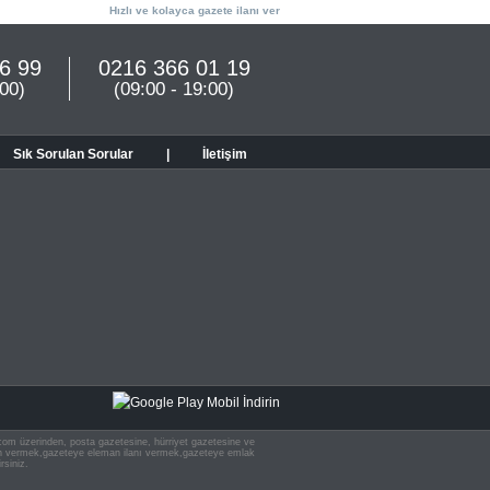
Hızlı ve kolayca gazete ilanı ver
6 99
0216 366 01 19
:00)
(09:00 - 19:00)
Sık Sorulan Sorular
|
İletişim
n.com üzerinden, posta gazetesine, hürriyet gazetesine ve
 ilan vermek,gazeteye eleman ilanı vermek,gazeteye emlak
rsiniz.