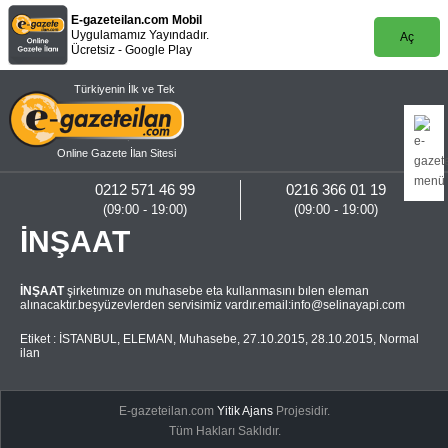
E-gazeteilan.com Mobil
Uygulamamız Yayındadır.
Aç
Ücretsiz - Google Play
Türkiyenin İlk ve Tek
Online Gazete İlan Sitesi
0212 571 46 99
0216 366 01 19
(09:00 - 19:00)
(09:00 - 19:00)
İNŞAAT
İNŞAAT
şirketımıze on muhasebe eta kullanmasını bılen eleman
alınacaktır.beşyüzevlerden servisimiz vardır.email:
info@selinayapi.com
Etiket :
İSTANBUL
,
ELEMAN
,
Muhasebe
,
27.10.2015
,
28.10.2015
,
Normal
ilan
E-gazeteilan.com
Yitik Ajans
Projesidir.
Tüm Hakları Saklıdır.