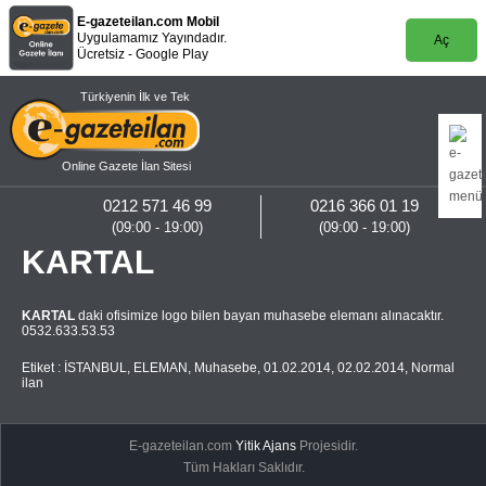
E-gazeteilan.com Mobil
Uygulamamız Yayındadır.
Aç
Ücretsiz - Google Play
Türkiyenin İlk ve Tek
Online Gazete İlan Sitesi
0212 571 46 99
0216 366 01 19
(09:00 - 19:00)
(09:00 - 19:00)
KARTAL
KARTAL
daki ofisimize logo bilen bayan muhasebe elemanı alınacaktır.
0532.633.53.53
Etiket :
İSTANBUL
,
ELEMAN
,
Muhasebe
,
01.02.2014
,
02.02.2014
,
Normal
ilan
E-gazeteilan.com
Yitik Ajans
Projesidir.
Tüm Hakları Saklıdır.