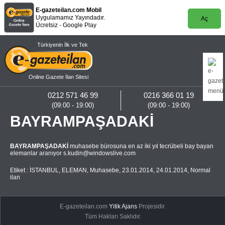
E-gazeteilan.com Mobil
Uygulamamız Yayındadır.
Aç
Ücretsiz - Google Play
Türkiyenin İlk ve Tek
Online Gazete İlan Sitesi
0212 571 46 99
0216 366 01 19
(09:00 - 19:00)
(09:00 - 19:00)
BAYRAMPAŞADAKİ
BAYRAMPAŞADAKİ
muhasebe bürosuna en az iki yıl tecrübeli bay bayan
elemanlar aranıyor
s.kudin@windowslive.com
Etiket :
İSTANBUL
,
ELEMAN
,
Muhasebe
,
23.01.2014
,
24.01.2014
,
Normal
ilan
E-gazeteilan.com
Yitik Ajans
Projesidir.
Tüm Hakları Saklıdır.