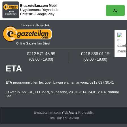
E-gazeteilan.com Mobil
Uygulamamız Yayındadır.
Aç
Ücretsiz - Google Play
Türkiyenin İlk ve Tek
Online Gazete İlan Sitesi
0212 571 46 99
0216 366 01 19
(09:00 - 19:00)
(09:00 - 19:00)
ETA
ETA
programını bilen tecrübeli bayan elaman arıyoruz 0212.637.30.41
Etiket :
İSTANBUL
,
ELEMAN
,
Muhasebe
,
23.01.2014
,
24.01.2014
,
Normal
ilan
E-gazeteilan.com
Yitik Ajans
Projesidir.
Tüm Hakları Saklıdır.