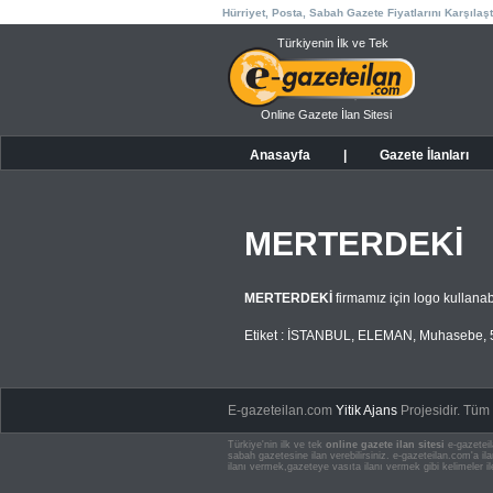
Hürriyet, Posta, Sabah Gazete Fiyatlarını Karşılaşt
Türkiyenin İlk ve Tek
Online Gazete İlan Sitesi
Anasayfa
|
Gazete İlanları
MERTERDEKİ
MERTERDEKİ
firmamız için logo kullan
Etiket :
İSTANBUL
,
ELEMAN
,
Muhasebe
,
E-gazeteilan.com
Yitik Ajans
Projesidir.
Tüm H
Türkiye'nin ilk ve tek
online gazete ilan sitesi
e-gazeteil
sabah gazetesine ilan verebilirsiniz. e-gazeteilan.com'a 
ilanı vermek,gazeteye vasıta ilanı vermek gibi kelimeler il