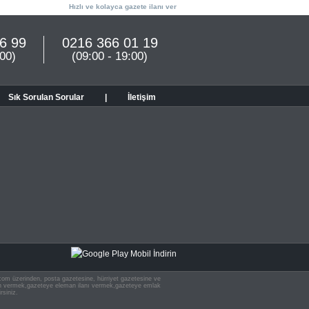
Hızlı ve kolayca gazete ilanı ver
6 99
0216 366 01 19
:00)
(09:00 - 19:00)
Sık Sorulan Sorular
|
İletişim
n.com üzerinden, posta gazetesine, hürriyet gazetesine ve
 ilan vermek,gazeteye eleman ilanı vermek,gazeteye emlak
rsiniz.