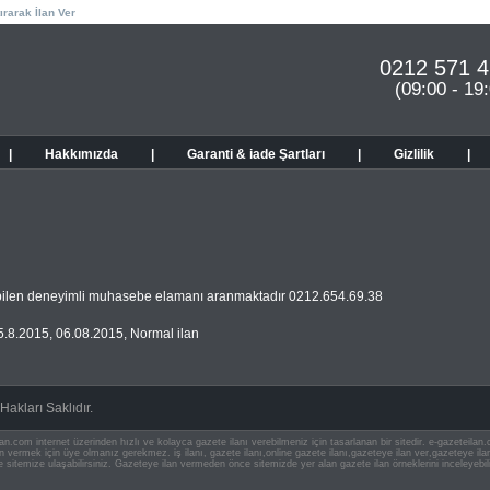
ırarak İlan Ver
0212 571 4
(09:00 - 19
|
Hakkımızda
|
Garanti & iade Şartları
|
Gizlilik
|
abilen deneyimli muhasebe elamanı aranmaktadır 0212.654.69.38
5.8.2015
,
06.08.2015
,
Normal ilan
akları Saklıdır.
an.com internet üzerinden hızlı ve kolayca gazete ilanı verebilmeniz için tasarlanan bir sitedir. e-gazeteila
ilan vermek için üye olmanız gerekmez. iş ilanı, gazete ilanı,online gazete ilanı,gazeteye ilan ver,gazeteye
e sitemize ulaşabilirsiniz. Gazeteye ilan vermeden önce sitemizde yer alan gazete ilan örneklerini inceleyebili