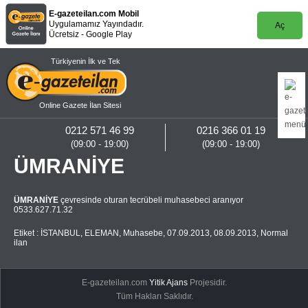
E-gazeteilan.com Mobil
Uygulamamız Yayındadır.
Aç
Ücretsiz - Google Play
Türkiyenin İlk ve Tek
Online Gazete İlan Sitesi
0212 571 46 99
0216 366 01 19
(09:00 - 19:00)
(09:00 - 19:00)
ÜMRANİYE
ÜMRANİYE
çevresinde oturan tecrübeli muhasebeci aranıyor
0533.627.71.32
Etiket :
İSTANBUL
,
ELEMAN
,
Muhasebe
,
07.09.2013
,
08.09.2013
,
Normal
ilan
E-gazeteilan.com
Yitik Ajans
Projesidir.
Tüm Hakları Saklıdır.