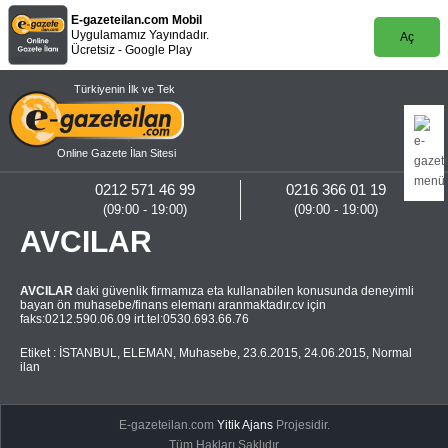
E-gazeteilan.com Mobil
Uygulamamız Yayındadır.
Aç
Ücretsiz - Google Play
Türkiyenin İlk ve Tek
Online Gazete İlan Sitesi
0212 571 46 99
0216 366 01 19
(09:00 - 19:00)
(09:00 - 19:00)
AVCILAR
AVCILAR
daki güvenlik firmamıza eta kullanabilen konusunda deneyimli
bayan ön muhasebe/finans elemanı aranmaktadır.cv için
faks:0212.590.06.09 irt.tel:0530.693.66.76
Etiket :
İSTANBUL
,
ELEMAN
,
Muhasebe
,
23.6.2015
,
24.06.2015
,
Normal
ilan
E-gazeteilan.com
Yitik Ajans
Projesidir.
Tüm Hakları Saklıdır.