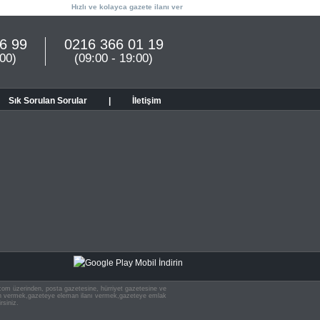
Hızlı ve kolayca gazete ilanı ver
6 99
0216 366 01 19
:00)
(09:00 - 19:00)
Sık Sorulan Sorular
|
İletişim
n.com üzerinden, posta gazetesine, hürriyet gazetesine ve
 ilan vermek,gazeteye eleman ilanı vermek,gazeteye emlak
rsiniz.