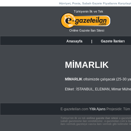
Hürriyet, Posta, Sabah Gazete Fiyatlarını Karşılaşt
Türkiyenin İlk ve Tek
Online Gazete İlan Sitesi
Anasayfa
|
Gazete İlanları
MİMARLIK
MİMARLIK
ofisimizde çalışacak (25-30
Etiket :
İSTANBUL
,
ELEMAN
,
Mimar Mühe
E-gazeteilan.com
Yitik Ajans
Projesidir.
Tüm H
Türkiye'nin ilk ve tek
online gazete ilan sitesi
e-gazeteil
sabah gazetesine ilan verebilirsiniz. e-gazeteilan.com'a 
ilanı vermek,gazeteye vasıta ilanı vermek gibi kelimeler il