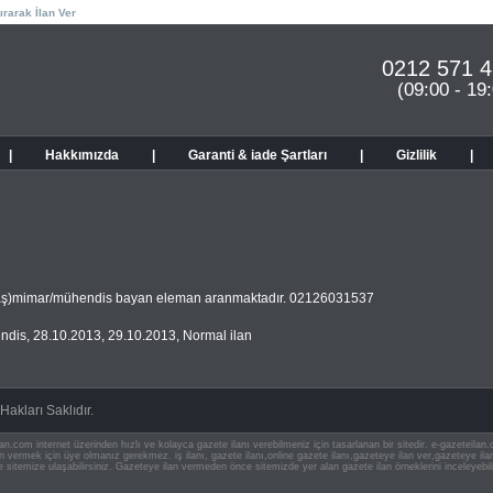
ırarak İlan Ver
0212 571 4
(09:00 - 19
|
Hakkımızda
|
Garanti & iade Şartları
|
Gizlilik
|
 yaş)mimar/mühendis bayan eleman aranmaktadır. 02126031537
ndis
,
28.10.2013
,
29.10.2013
,
Normal ilan
akları Saklıdır.
an.com internet üzerinden hızlı ve kolayca gazete ilanı verebilmeniz için tasarlanan bir sitedir. e-gazeteila
ilan vermek için üye olmanız gerekmez. iş ilanı, gazete ilanı,online gazete ilanı,gazeteye ilan ver,gazeteye
e sitemize ulaşabilirsiniz. Gazeteye ilan vermeden önce sitemizde yer alan gazete ilan örneklerini inceleyebili