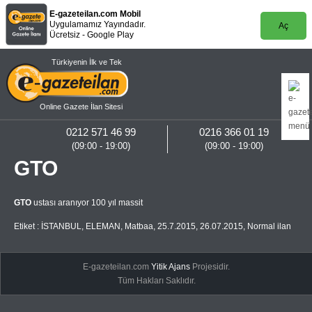
E-gazeteilan.com Mobil
Uygulamamız Yayındadır.
Aç
Ücretsiz - Google Play
Türkiyenin İlk ve Tek
Online Gazete İlan Sitesi
0212 571 46 99
0216 366 01 19
(09:00 - 19:00)
(09:00 - 19:00)
GTO
GTO
ustası aranıyor 100 yıl massit
Etiket :
İSTANBUL
,
ELEMAN
,
Matbaa
,
25.7.2015
,
26.07.2015
,
Normal ilan
E-gazeteilan.com
Yitik Ajans
Projesidir.
Tüm Hakları Saklıdır.