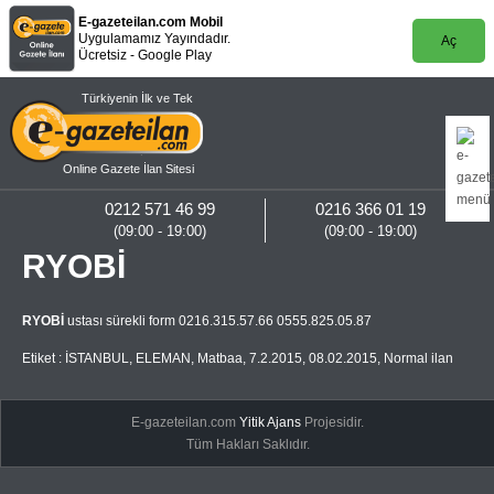
E-gazeteilan.com Mobil
Uygulamamız Yayındadır.
Aç
Ücretsiz - Google Play
Türkiyenin İlk ve Tek
Online Gazete İlan Sitesi
0212 571 46 99
0216 366 01 19
(09:00 - 19:00)
(09:00 - 19:00)
RYOBİ
RYOBİ
ustası sürekli form 0216.315.57.66 0555.825.05.87
Etiket :
İSTANBUL
,
ELEMAN
,
Matbaa
,
7.2.2015
,
08.02.2015
,
Normal ilan
E-gazeteilan.com
Yitik Ajans
Projesidir.
Tüm Hakları Saklıdır.