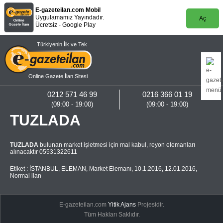
E-gazeteilan.com Mobil
Uygulamamız Yayındadır.
Aç
Ücretsiz - Google Play
Türkiyenin İlk ve Tek
Online Gazete İlan Sitesi
0212 571 46 99
0216 366 01 19
(09:00 - 19:00)
(09:00 - 19:00)
TUZLADA
TUZLADA
bulunan market işletmesi için mal kabul, reyon elemanları
alınacaktır 05531322611
Etiket :
İSTANBUL
,
ELEMAN
,
Market Elemanı
,
10.1.2016
,
12.01.2016
,
Normal ilan
E-gazeteilan.com
Yitik Ajans
Projesidir.
Tüm Hakları Saklıdır.