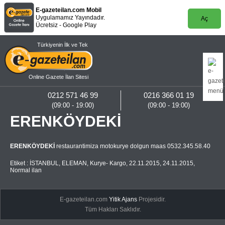
E-gazeteilan.com Mobil
Uygulamamız Yayındadır.
Aç
Ücretsiz - Google Play
Türkiyenin İlk ve Tek
Online Gazete İlan Sitesi
0212 571 46 99
0216 366 01 19
(09:00 - 19:00)
(09:00 - 19:00)
ERENKÖYDEKİ
ERENKÖYDEKİ
restaurantimiza motokurye dolgun maas 0532.345.58.40
Etiket :
İSTANBUL
,
ELEMAN
,
Kurye- Kargo
,
22.11.2015
,
24.11.2015
,
Normal ilan
E-gazeteilan.com
Yitik Ajans
Projesidir.
Tüm Hakları Saklıdır.