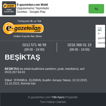
E-gazeteilan.com Mobil
Uygulamamız Yayındadır.
Aç
Ücretsiz - Google Play
Türkiyenin İlk ve Tek
Online Gazete İlan Sitesi
0212 571 46 99
0216 366 01 19
(09:00 - 19:00)
(09:00 - 19:00)
BEŞİKTAŞ
BEŞİKTAŞ
da erkek kuaförüne yardımcı, çırak, manikürcü, acil
0533.267.94.83
Etiket :
İSTANBUL
,
ELEMAN
,
Kuaför- Avrupa Yakası
,
12.10.2015
,
13.10.2015
,
Normal ilan
E-gazeteilan.com
Yitik Ajans
Projesidir.
Tüm Hakları Saklıdır.