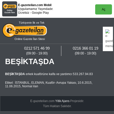
E-gazeteilan.com Mobil
Uygulamamız Yayındadır.
Aç
Ücretsiz - Google Play
Türkiyenin İlk ve Tek
Online Gazete İlan Sitesi
0212 571 46 99
0216 366 01 19
(09:00 - 19:00)
(09:00 - 19:00)
BEŞİKTAŞDA
BEŞİKTAŞDA
erkek kuaförüne kalfa ve yardımcı 533.267.94.83
Etiket :
İSTANBUL
,
ELEMAN
,
Kuaför- Avrupa Yakası
,
10.6.2015
,
11.06.2015
,
Normal ilan
E-gazeteilan.com
Yitik Ajans
Projesidir.
Tüm Hakları Saklıdır.