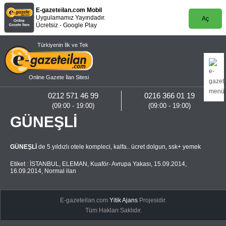
E-gazeteilan.com Mobil
Uygulamamız Yayındadır.
Aç
Ücretsiz - Google Play
Türkiyenin İlk ve Tek
Online Gazete İlan Sitesi
0212 571 46 99
0216 366 01 19
(09:00 - 19:00)
(09:00 - 19:00)
GÜNEŞLİ
GÜNEŞLİ
de 5 yıldızlı otele kompleci, kalfa.. ücret dolgun, ssk+ yemek
Etiket :
İSTANBUL
,
ELEMAN
,
Kuaför- Avrupa Yakası
,
15.09.2014
,
16.09.2014
,
Normal ilan
E-gazeteilan.com
Yitik Ajans
Projesidir.
Tüm Hakları Saklıdır.