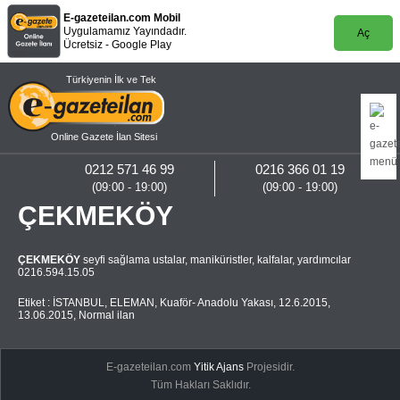
E-gazeteilan.com Mobil
Uygulamamız Yayındadır.
Aç
Ücretsiz - Google Play
Türkiyenin İlk ve Tek
Online Gazete İlan Sitesi
0212 571 46 99
0216 366 01 19
(09:00 - 19:00)
(09:00 - 19:00)
ÇEKMEKÖY
ÇEKMEKÖY
seyfi sağlama ustalar, maniküristler, kalfalar, yardımcılar
0216.594.15.05
Etiket :
İSTANBUL
,
ELEMAN
,
Kuaför- Anadolu Yakası
,
12.6.2015
,
13.06.2015
,
Normal ilan
E-gazeteilan.com
Yitik Ajans
Projesidir.
Tüm Hakları Saklıdır.