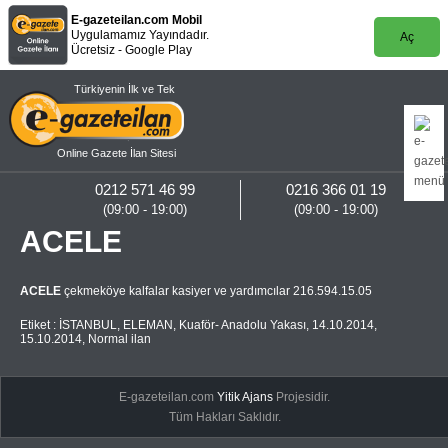
E-gazeteilan.com Mobil
Uygulamamız Yayındadır.
Aç
Ücretsiz - Google Play
Türkiyenin İlk ve Tek
Online Gazete İlan Sitesi
0212 571 46 99
0216 366 01 19
(09:00 - 19:00)
(09:00 - 19:00)
ACELE
ACELE
çekmeköye kalfalar kasiyer ve yardımcılar 216.594.15.05
Etiket :
İSTANBUL
,
ELEMAN
,
Kuaför- Anadolu Yakası
,
14.10.2014
,
15.10.2014
,
Normal ilan
E-gazeteilan.com
Yitik Ajans
Projesidir.
Tüm Hakları Saklıdır.