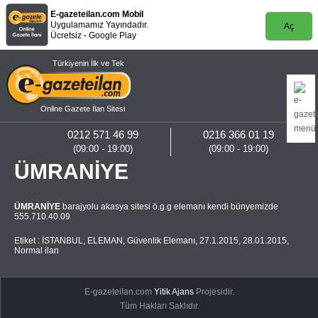
E-gazeteilan.com Mobil
Uygulamamız Yayındadır.
Aç
Ücretsiz - Google Play
Türkiyenin İlk ve Tek
Online Gazete İlan Sitesi
0212 571 46 99
0216 366 01 19
(09:00 - 19:00)
(09:00 - 19:00)
ÜMRANİYE
ÜMRANİYE
barajyolu akasya sitesi ö.g.g elemanı kendi bünyemizde
555.710.40.09
Etiket :
İSTANBUL
,
ELEMAN
,
Güvenlik Elemanı
,
27.1.2015
,
28.01.2015
,
Normal ilan
E-gazeteilan.com
Yitik Ajans
Projesidir.
Tüm Hakları Saklıdır.