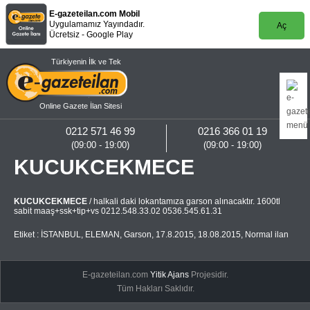
E-gazeteilan.com Mobil
Uygulamamız Yayındadır.
Aç
Ücretsiz - Google Play
Türkiyenin İlk ve Tek
Online Gazete İlan Sitesi
0212 571 46 99
0216 366 01 19
(09:00 - 19:00)
(09:00 - 19:00)
KUCUKCEKMECE
KUCUKCEKMECE
/ halkali daki lokantamıza garson alınacaktır. 1600tl
sabit maaş+ssk+tip+vs 0212.548.33.02 0536.545.61.31
Etiket :
İSTANBUL
,
ELEMAN
,
Garson
,
17.8.2015
,
18.08.2015
,
Normal ilan
E-gazeteilan.com
Yitik Ajans
Projesidir.
Tüm Hakları Saklıdır.