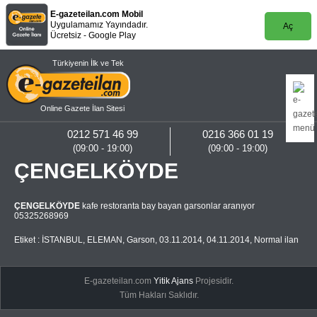
E-gazeteilan.com Mobil
Uygulamamız Yayındadır.
Aç
Ücretsiz - Google Play
Türkiyenin İlk ve Tek
Online Gazete İlan Sitesi
0212 571 46 99
0216 366 01 19
(09:00 - 19:00)
(09:00 - 19:00)
ÇENGELKÖYDE
ÇENGELKÖYDE
kafe restoranta bay bayan garsonlar aranıyor
05325268969
Etiket :
İSTANBUL
,
ELEMAN
,
Garson
,
03.11.2014
,
04.11.2014
,
Normal ilan
E-gazeteilan.com
Yitik Ajans
Projesidir.
Tüm Hakları Saklıdır.