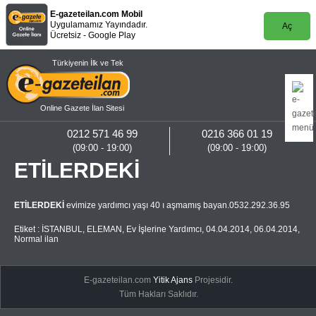
E-gazeteilan.com Mobil
Uygulamamız Yayındadır.
Aç
Ücretsiz - Google Play
Türkiyenin İlk ve Tek
Online Gazete İlan Sitesi
0212 571 46 99
0216 366 01 19
(09:00 - 19:00)
(09:00 - 19:00)
ETİLERDEKİ
ETİLERDEKİ
evimize yardımcı yaşı 40 ı aşmamış bayan.0532.292.36.95
Etiket :
İSTANBUL
,
ELEMAN
,
Ev İşlerine Yardımcı
,
04.04.2014
,
06.04.2014
,
Normal ilan
E-gazeteilan.com
Yitik Ajans
Projesidir.
Tüm Hakları Saklıdır.