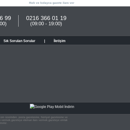
Hızlı ve kolayca gazete ilanı ver
6 99
0216 366 01 19
:00)
(09:00 - 19:00)
Sık Sorulan Sorular
|
İletişim
n.com üzerinden, posta gazetesine, hürriyet gazetesine ve
 ilan vermek,gazeteye eleman ilanı vermek,gazeteye emlak
rsiniz.