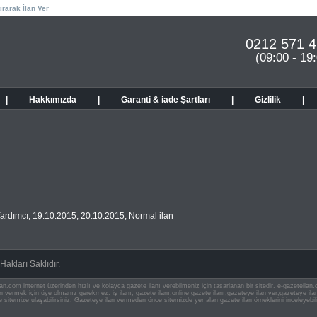
ırarak İlan Ver
0212 571 4
(09:00 - 19
|
Hakkımızda
|
Garanti & iade Şartları
|
Gizlilik
|
Yardımcı
,
19.10.2015
,
20.10.2015
,
Normal ilan
akları Saklıdır.
an.com internet üzerinden hızlı ve kolayca gazete ilanı verebilmeniz için tasarlanan bir sitedir. e-gazeteila
ilan vermek için üye olmanız gerekmez. iş ilanı, gazete ilanı,online gazete ilanı,gazeteye ilan ver,gazeteye
e sitemize ulaşabilirsiniz. Gazeteye ilan vermeden önce sitemizde yer alan gazete ilan örneklerini inceleyebili