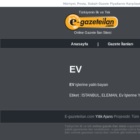
Hürriyet, Posta, Sabah Gazete Fiyatlarını Karşılaşt
Türkiyenin İlk ve Tek
Online Gazete İlan Sitesi
Anasayfa
|
Gazete İlanları
EV
EV
işlerine yatılı bayan
Etiket :
İSTANBUL
,
ELEMAN
,
Ev İşlerine 
E-gazeteilan.com
Yitik Ajans
Projesidir.
Tüm H
Türkiye'nin ilk ve tek
online gazete ilan sitesi
e-gazeteil
sabah gazetesine ilan verebilirsiniz. e-gazeteilan.com'a 
ilanı vermek,gazeteye vasıta ilanı vermek gibi kelimeler il