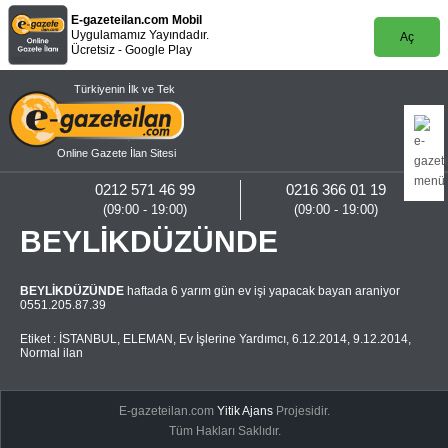
E-gazeteilan.com Mobil
Uygulamamız Yayındadır.
Aç
Ücretsiz - Google Play
Türkiyenin İlk ve Tek
Online Gazete İlan Sitesi
0212 571 46 99
0216 366 01 19
(09:00 - 19:00)
(09:00 - 19:00)
BEYLİKDÜZÜNDE
BEYLİKDÜZÜNDE
haftada 6 yarım gün ev işi yapacak bayan araniyor
0551.205.87.39
Etiket :
İSTANBUL
,
ELEMAN
,
Ev İşlerine Yardımcı
,
6.12.2014
,
9.12.2014
,
Normal ilan
E-gazeteilan.com
Yitik Ajans
Projesidir.
Tüm Hakları Saklıdır.