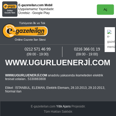
E-gazeteilan.com Mobil
Uygulamamız Yayındadır.
Aç
Ücretsiz - Google Play
Türkiyenin İlk ve Tek
Online Gazete İlan Sitesi
0212 571 46 99
0216 366 01 19
(09:00 - 19:00)
(09:00 - 19:00)
WWW.UGURLUENERJİ.COM
WWW.UGURLUENERJİ.COM
anadolu yakasında ikameteden elektrik
tesisat ustaları.. 5330883808
Etiket :
İSTANBUL
,
ELEMAN
,
Elektrik Elemanı
,
28.10.2013
,
29.10.2013
,
Normal ilan
E-gazeteilan.com
Yitik Ajans
Projesidir.
Tüm Hakları Saklıdır.