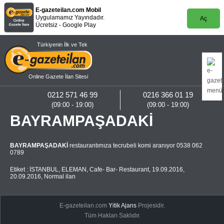
E-gazeteilan.com Mobil
Uygulamamız Yayındadır.
Aç
Ücretsiz - Google Play
Türkiyenin İlk ve Tek
Online Gazete İlan Sitesi
0212 571 46 99
0216 366 01 19
(09:00 - 19:00)
(09:00 - 19:00)
BAYRAMPAŞADAKİ
BAYRAMPAŞADAKİ
restaurantımıza tecrubeli komi aranıyor 0538 062
0789
Etiket :
İSTANBUL
,
ELEMAN
,
Cafe- Bar- Restaurant
,
19.09.2016
,
20.09.2016
,
Normal ilan
E-gazeteilan.com
Yitik Ajans
Projesidir.
Tüm Hakları Saklıdır.