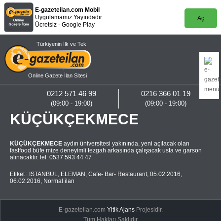
E-gazeteilan.com Mobil
Uygulamamız Yayındadır.
Aç
Ücretsiz - Google Play
Türkiyenin İlk ve Tek
Online Gazete İlan Sitesi
0212 571 46 99
0216 366 01 19
(09:00 - 19:00)
(09:00 - 19:00)
KÜÇÜKÇEKMECE
KÜÇÜKÇEKMECE
aydın üniversitesi yakınında, yeni açılacak olan
fastfood büfe mize deneyimli tezgah arkasında çalışacak usta ve garson
alınacaktır. tel: 0537 593 44 47
Etiket :
İSTANBUL
,
ELEMAN
,
Cafe- Bar- Restaurant
,
05.02.2016
,
06.02.2016
,
Normal ilan
E-gazeteilan.com
Yitik Ajans
Projesidir.
Tüm Hakları Saklıdır.