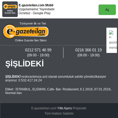
E-gazeteilan.com Mobil
Uygulamamız Yayındadır.
Aç
Ücretsiz - Google Play
Türkiyenin İlk ve Tek
Online Gazete İlan Sitesi
0212 571 46 99
0216 366 01 19
(09:00 - 19:00)
(09:00 - 19:00)
ŞİŞLİDEKİ
ŞİŞLİDEKİ
restorantımıza acil olarak sorumluluk sahibi yönetici/kasiyer
arıyoruz. 0.532.417.24.24
Etiket :
İSTANBUL
,
ELEMAN
,
Cafe- Bar- Restaurant
,
6.1.2016
,
07.01.2016
,
Normal ilan
E-gazeteilan.com
Yitik Ajans
Projesidir.
Tüm Hakları Saklıdır.