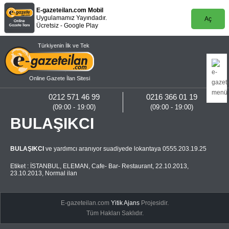
E-gazeteilan.com Mobil
Uygulamamız Yayındadır.
Aç
Ücretsiz - Google Play
Türkiyenin İlk ve Tek
Online Gazete İlan Sitesi
0212 571 46 99
0216 366 01 19
(09:00 - 19:00)
(09:00 - 19:00)
BULAŞIKCI
BULAŞIKCI
ve yardımcı aranıyor suadiyede lokantaya 0555.203.19.25
Etiket :
İSTANBUL
,
ELEMAN
,
Cafe- Bar- Restaurant
,
22.10.2013
,
23.10.2013
,
Normal ilan
E-gazeteilan.com
Yitik Ajans
Projesidir.
Tüm Hakları Saklıdır.