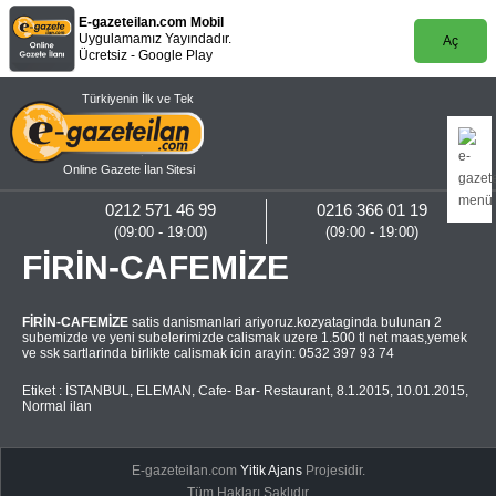
E-gazeteilan.com Mobil
Uygulamamız Yayındadır.
Aç
Ücretsiz - Google Play
Türkiyenin İlk ve Tek
Online Gazete İlan Sitesi
0212 571 46 99
0216 366 01 19
(09:00 - 19:00)
(09:00 - 19:00)
FİRİN-CAFEMİZE
FİRİN-CAFEMİZE
satis danismanlari ariyoruz.kozyataginda bulunan 2
subemizde ve yeni subelerimizde calismak uzere 1.500 tl net maas,yemek
ve ssk sartlarinda birlikte calismak icin arayin: 0532 397 93 74
Etiket :
İSTANBUL
,
ELEMAN
,
Cafe- Bar- Restaurant
,
8.1.2015
,
10.01.2015
,
Normal ilan
E-gazeteilan.com
Yitik Ajans
Projesidir.
Tüm Hakları Saklıdır.