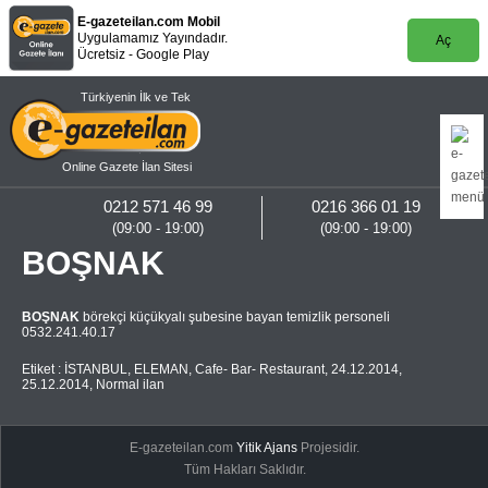
E-gazeteilan.com Mobil
Uygulamamız Yayındadır.
Aç
Ücretsiz - Google Play
Türkiyenin İlk ve Tek
Online Gazete İlan Sitesi
0212 571 46 99
0216 366 01 19
(09:00 - 19:00)
(09:00 - 19:00)
BOŞNAK
BOŞNAK
börekçi küçükyalı şubesine bayan temizlik personeli
0532.241.40.17
Etiket :
İSTANBUL
,
ELEMAN
,
Cafe- Bar- Restaurant
,
24.12.2014
,
25.12.2014
,
Normal ilan
E-gazeteilan.com
Yitik Ajans
Projesidir.
Tüm Hakları Saklıdır.