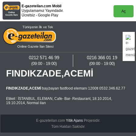
E-gazeteilan.com Mobil
Uygulamamız Yayındadır.
Aç
Ücretsiz - Google Play
Türkiyenin İlk ve Tek
Online Gazete İlan Sitesi
0212 571 46 99
0216 366 01 19
(09:00 - 19:00)
(09:00 - 19:00)
FINDIKZADE,ACEMİ
FINDIKZADE,ACEMİ
bay,bayan fastfood elemanı 1200tl 0532.346.62.77
Etiket :
İSTANBUL
,
ELEMAN
,
Cafe- Bar- Restaurant
,
18.10.2014
,
19.10.2014
,
Normal ilan
E-gazeteilan.com
Yitik Ajans
Projesidir.
Tüm Hakları Saklıdır.