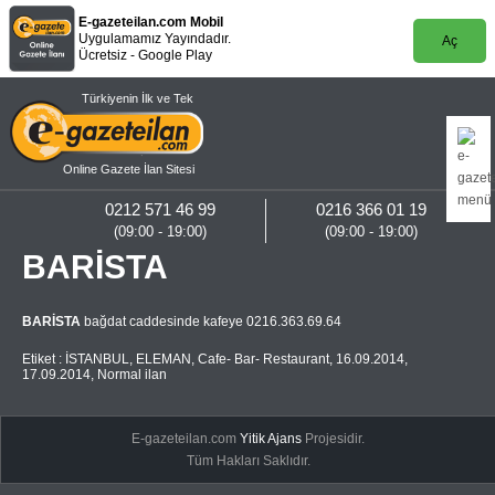
E-gazeteilan.com Mobil
Uygulamamız Yayındadır.
Aç
Ücretsiz - Google Play
Türkiyenin İlk ve Tek
Online Gazete İlan Sitesi
0212 571 46 99
0216 366 01 19
(09:00 - 19:00)
(09:00 - 19:00)
BARİSTA
BARİSTA
bağdat caddesinde kafeye 0216.363.69.64
Etiket :
İSTANBUL
,
ELEMAN
,
Cafe- Bar- Restaurant
,
16.09.2014
,
17.09.2014
,
Normal ilan
E-gazeteilan.com
Yitik Ajans
Projesidir.
Tüm Hakları Saklıdır.