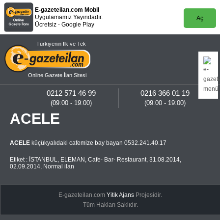
E-gazeteilan.com Mobil
Uygulamamız Yayındadır.
Aç
Ücretsiz - Google Play
Türkiyenin İlk ve Tek
Online Gazete İlan Sitesi
0212 571 46 99
0216 366 01 19
(09:00 - 19:00)
(09:00 - 19:00)
ACELE
ACELE
küçükyalıdaki cafemize bay bayan 0532.241.40.17
Etiket :
İSTANBUL
,
ELEMAN
,
Cafe- Bar- Restaurant
,
31.08.2014
,
02.09.2014
,
Normal ilan
E-gazeteilan.com
Yitik Ajans
Projesidir.
Tüm Hakları Saklıdır.