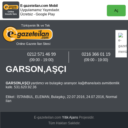
E-gazeteilan.com Mobil
Uygulamamız Yayındadır.
Aç
Ücretsiz - Google Play
Türkiyenin İlk ve Tek
Online Gazete İlan Sitesi
0212 571 46 99
0216 366 01 19
(09:00 - 19:00)
(09:00 - 19:00)
GARSON,AŞÇI
GARSON,AŞÇI
yardımcı ve bulaşıkçı aranıyor. kağıthane/axis avm/demlik
kafe. 531.620.92.36
Etiket :
İSTANBUL
,
ELEMAN
,
Bulaşıkçı
,
22.07.2016
,
24.07.2016
,
Normal
ilan
E-gazeteilan.com
Yitik Ajans
Projesidir.
Tüm Hakları Saklıdır.