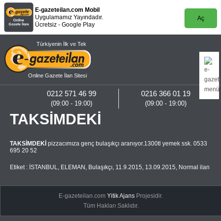
E-gazeteilan.com Mobil
Uygulamamız Yayındadır.
Aç
Ücretsiz - Google Play
Türkiyenin İlk ve Tek
Online Gazete İlan Sitesi
0212 571 46 99
0216 366 01 19
(09:00 - 19:00)
(09:00 - 19:00)
TAKSİMDEKİ
TAKSİMDEKİ
pizzacımıza genç bulaşıkçı aranıyor.1300tl yemek ssk. 0533
695 20 52
Etiket :
İSTANBUL
,
ELEMAN
,
Bulaşıkçı
,
11.9.2015
,
13.09.2015
,
Normal ilan
E-gazeteilan.com
Yitik Ajans
Projesidir.
Tüm Hakları Saklıdır.