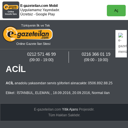
E-gazeteilan.com Mobil
Uygulamamız Yayındadır.
Aç
Ücretsiz - Google Play
Türkiyenin İlk ve Tek
Online Gazete İlan Sitesi
0212 571 46 99
0216 366 01 19
(09:00 - 19:00)
(09:00 - 19:00)
ACİL
ACİL
anadolu yakasından servis şöforleri alınacaktır. 0506.892.88.25
Etiket :
İSTANBUL
,
ELEMAN
,
,
18.09.2016
,
20.09.2016
,
Normal ilan
E-gazeteilan.com
Yitik Ajans
Projesidir.
Tüm Hakları Saklıdır.