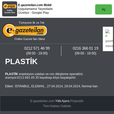
E-gazeteilan.com Mobil
Uygulamamız Yayındadır.
Aç
Ücretsiz - Google Play
Türkiyenin İlk ve Tek
Online Gazete İlan Sitesi
0212 571 46 99
0216 366 01 19
(09:00 - 19:00)
(09:00 - 19:00)
PLASTİK
PLASTİK
enjeksiyon ustaları ve cnc dikişleme operatörü
aranıyor.0212.691.05.35 kayabaşı köyü başakşehir.
Etiket :
İSTANBUL
,
ELEMAN
,
,
27.04.2014
,
29.04.2014
,
Normal ilan
E-gazeteilan.com
Yitik Ajans
Projesidir.
Tüm Hakları Saklıdır.