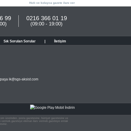
Hızlı ve kolayca gazete ilanı ver
6 99
0216 366 01 19
:00)
(09:00 - 19:00)
Sık Sorulan Sorular
|
İletişim
ampaşa
ik@sgs-aksist.com
n.com üzerinden, posta gazetesine, hürriyet gazetesine ve
 ilan vermek,gazeteye eleman ilanı vermek,gazeteye emlak
rsiniz.