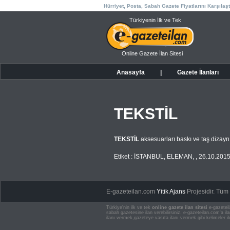
Hürriyet, Posta, Sabah Gazete Fiyatlarını Karşılaşt
Türkiyenin İlk ve Tek
Online Gazete İlan Sitesi
Anasayfa
|
Gazete İlanları
TEKSTİL
TEKSTİL
aksesuarları baskı ve taş dizayn
Etiket :
İSTANBUL
,
ELEMAN
,
,
26.10.201
E-gazeteilan.com
Yitik Ajans
Projesidir.
Tüm H
Türkiye'nin ilk ve tek
online gazete ilan sitesi
e-gazeteil
sabah gazetesine ilan verebilirsiniz. e-gazeteilan.com'a 
ilanı vermek,gazeteye vasıta ilanı vermek gibi kelimeler il