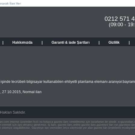
ırarak İlan Ver
0212 571 4
(09:00 - 19
|
Hakkımızda
|
Garanti & iade Şartları
|
Gizlilik
|
 işinde tecrübeli bilgisayar kullanabilen ehliyetli planlama elemanı aranıyor.bayr
5
,
27.10.2015
,
Normal ilan
akları Saklıdır.
an.com internet üzerinden hızlı ve kolayca gazete ilanı verebilmeniz için tasarlanan bir sitedir. e-gazeteila
ilan vermek için üye olmanız gerekmez. iş ilanı, gazete ilanı,online gazete ilanı,gazeteye ilan ver,gazeteye
e sitemize ulaşabilirsiniz. Gazeteye ilan vermeden önce sitemizde yer alan gazete ilan örneklerini inceleyebili