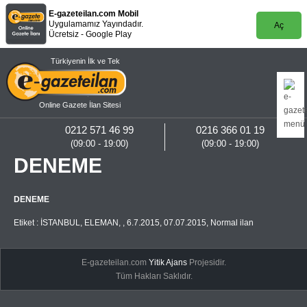
E-gazeteilan.com Mobil
Uygulamamız Yayındadır.
Aç
Ücretsiz - Google Play
Türkiyenin İlk ve Tek
Online Gazete İlan Sitesi
0212 571 46 99
0216 366 01 19
(09:00 - 19:00)
(09:00 - 19:00)
DENEME
DENEME
Etiket :
İSTANBUL
,
ELEMAN
,
,
6.7.2015
,
07.07.2015
,
Normal ilan
E-gazeteilan.com
Yitik Ajans
Projesidir.
Tüm Hakları Saklıdır.