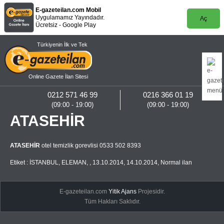
E-gazeteilan.com Mobil
Uygulamamız Yayındadır.
Aç
Ücretsiz - Google Play
Türkiyenin İlk ve Tek
Online Gazete İlan Sitesi
0212 571 46 99
0216 366 01 19
(09:00 - 19:00)
(09:00 - 19:00)
ATASEHİR
ATASEHİR
otel temizlik gorevlisi 0533 502 8393
Etiket :
İSTANBUL
,
ELEMAN
,
,
13.10.2014
,
14.10.2014
,
Normal ilan
E-gazeteilan.com
Yitik Ajans
Projesidir.
Tüm Hakları Saklıdır.