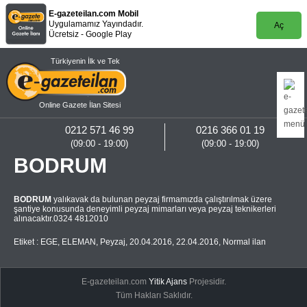
E-gazeteilan.com Mobil
Uygulamamız Yayındadır.
Aç
Ücretsiz - Google Play
Türkiyenin İlk ve Tek
Online Gazete İlan Sitesi
0212 571 46 99
0216 366 01 19
(09:00 - 19:00)
(09:00 - 19:00)
BODRUM
BODRUM
yalıkavak da bulunan peyzaj firmamızda çalıştırılmak üzere
şantiye konusunda deneyimli peyzaj mimarları veya peyzaj teknikerleri
alınacaktır.0324 4812010
Etiket :
EGE
,
ELEMAN
,
Peyzaj
,
20.04.2016
,
22.04.2016
,
Normal ilan
E-gazeteilan.com
Yitik Ajans
Projesidir.
Tüm Hakları Saklıdır.